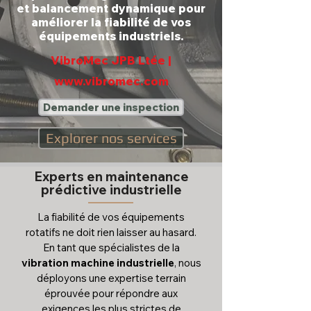
et balancement dynamique pour
améliorer la fiabilité de vos
équipements industriels.
VibroMec JPB Ltée |
www.vibromec.com
Demander une inspection
Explorer nos services
Experts en maintenance
prédictive industrielle
La fiabilité de vos équipements
rotatifs ne doit rien laisser au hasard.
En tant que spécialistes de la
vibration machine industrielle
, nous
déployons une expertise terrain
éprouvée pour répondre aux
exigences les plus strictes de