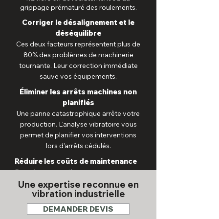
grippage prématuré des roulements.
Corriger le désalignement et le
déséquilibre
Ces deux facteurs représentent plus de
80% des problèmes de machinerie
tournante. Leur correction immédiate
sauve vos équipements.
Éliminer les arrêts machines non
planifiés
Une panne catastrophique arrête votre
production. L'analyse vibratoire vous
permet de planifier vos interventions
lors d'arrêts cédulés.
Réduire les coûts de maintenance
Remplacer une pièce avant sa
destruction totale coûte une fraction du
Une expertise reconnue en
vibration industrielle
prix d'une réparation majeure et d'une
perte de production.
DEMANDER DEVIS